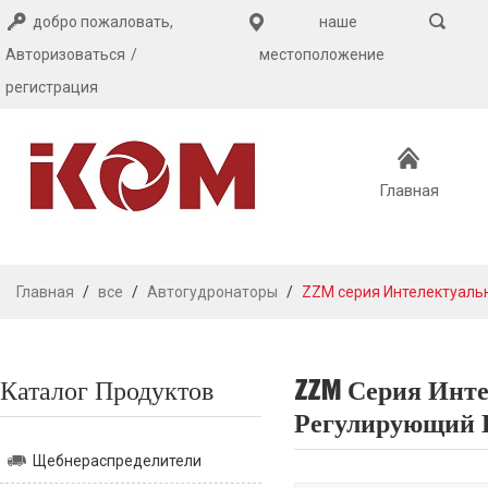
добро пожаловать,
наше
Авторизоваться
/
местоположение
регистрация
Главная
Главная
/
все
/
Автогудронаторы
/
ZZM серия Интелектуаль
ОКАЗАНИЕ
Каталог Продуктов
ZZM Серия Инт
УСЛУГ
Регулирующий
Щебнераспределители